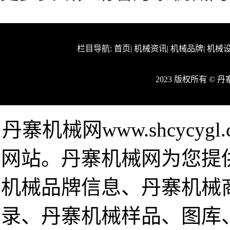
栏目导航:
首页
|
机械资讯
|
机械品牌
|
机械
2023 版权所有 ©
丹寨机械网www.shcycy
网站。丹寨机械网为您提
机械品牌信息、丹寨机械
录、丹寨机械样品、图库