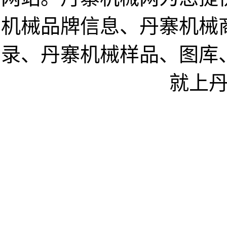
机械品牌信息、丹寨机械
录、丹寨机械样品、图库
就上